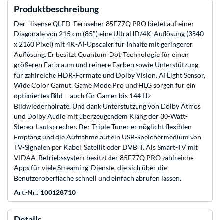
Produktbeschreibung
Der Hisense QLED-Fernseher 85E77Q PRO bietet auf einer
Diagonale von 215 cm (85") eine UltraHD/4K-Auflösung (3840
x 2160 Pixel) mit 4K-AI-Upscaler für Inhalte mit geringerer
Auflösung. Er besitzt Quantum-Dot-Technologie für einen
größeren Farbraum und reinere Farben sowie Unterstützung
für zahlreiche HDR-Formate und Dolby Vision. AI Light Sensor,
Wide Color Gamut, Game Mode Pro und HLG sorgen für ein
optimiertes Bild – auch für Gamer bis 144 Hz
Bildwiederholrate. Und dank Unterstützung von Dolby Atmos
und Dolby Audio mit überzeugendem Klang der 30-Watt-
Stereo-Lautsprecher. Der Triple-Tuner ermöglicht flexiblen
Empfang und die Aufnahme auf ein USB-Speichermedium von
TV-Signalen per Kabel, Satellit oder DVB‑T. Als Smart-TV mit
VIDAA-Betriebssystem besitzt der 85E77Q PRO zahlreiche
Apps für viele Streaming-Dienste, die sich über die
Benutzeroberfläche schnell und einfach abrufen lassen.
Art.-Nr.: 100128710
Details