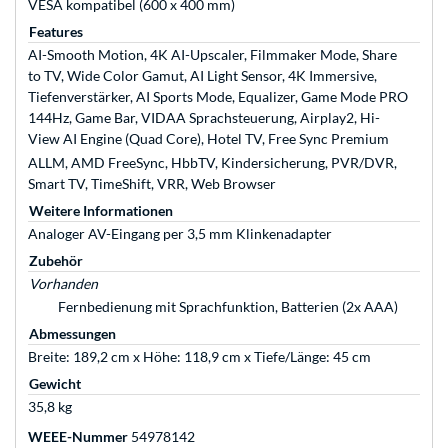
VESA kompatibel (600 x 400 mm)
Features
AI-Smooth Motion, 4K AI-Upscaler, Filmmaker Mode, Share
to TV, Wide Color Gamut, AI Light Sensor, 4K Immersive,
Tiefenverstärker, AI Sports Mode, Equalizer, Game Mode PRO
144Hz, Game Bar, VIDAA Sprachsteuerung, Airplay2, Hi-
View AI Engine (Quad Core), Hotel TV, Free Sync Premium
ALLM, AMD FreeSync, HbbTV, Kindersicherung, PVR/DVR,
Smart TV, TimeShift, VRR, Web Browser
Weitere Informationen
Analoger AV-Eingang per 3,5 mm Klinkenadapter
Zubehör
Vorhanden
Fernbedienung mit Sprachfunktion, Batterien (2x AAA)
Abmessungen
Breite: 189,2 cm x Höhe: 118,9 cm x Tiefe/Länge: 45 cm
Gewicht
35,8 kg
WEEE-Nummer
54978142