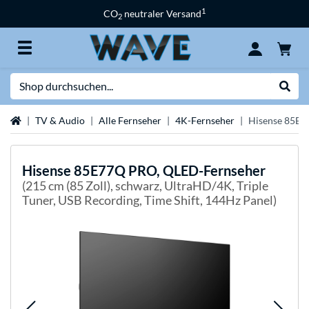
1
CO
neutraler Versand
2
Suche
Suche
Startseite
TV & Audio
Alle Fernseher
4K-Fernseher
Hisense 85E7
Hisense
85E77Q PRO, QLED-Fernseher
(215 cm (85 Zoll), schwarz, UltraHD/4K, Triple
Tuner, USB Recording, Time Shift, 144Hz Panel)