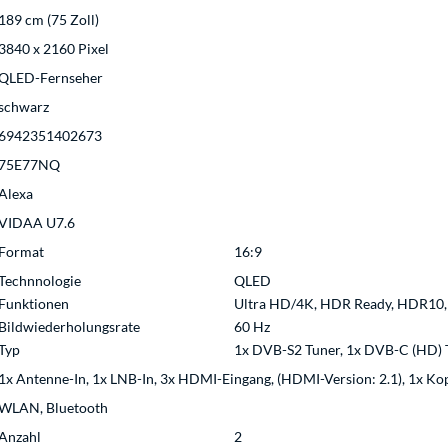
189 cm (75 Zoll)
3840 x 2160 Pixel
QLED-Fernseher
schwarz
6942351402673
75E77NQ
Alexa
VIDAA U7.6
Format
16:9
Technnologie
QLED
Funktionen
Ultra HD/4K, HDR Ready, HDR10,
Bildwiederholungsrate
60 Hz
Typ
1x DVB-S2 Tuner, 1x DVB-C (HD) 
1x Antenne-In, 1x LNB-In, 3x HDMI-Eingang, (HDMI-Version: 2.1), 1x Kop
WLAN, Bluetooth
Anzahl
2