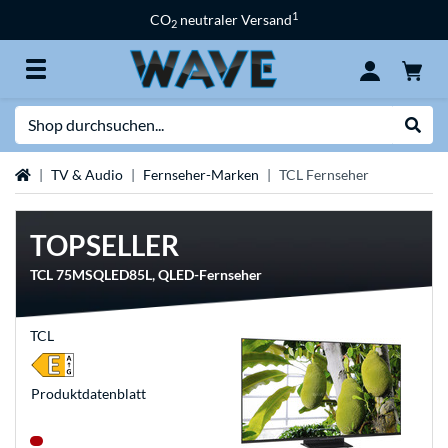
1
CO
neutraler Versand
2
Suche
Suche
Startseite
TV & Audio
Fernseher-Marken
TCL Fernseher
TOPSELLER
TCL 75MSQLED85L, QLED-Fernseher
TCL
Produkt­datenblatt