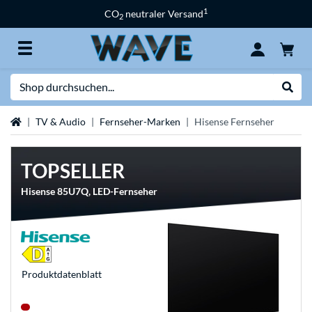
1
CO
neutraler Versand
2
Suche
Suche
Startseite
TV & Audio
Fernseher-Marken
Hisense Fernseher
TOPSELLER
Hisense 85U7Q, LED-Fernseher
Produkt­datenblatt