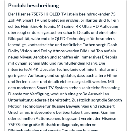
Produktbeschreibung
Der Hisense 75E7S Hi-QLED TV ist ein beeindruckender 75-
Zoll 4K Smart TV und bietet ein großes, brillantes Bild für ein
echtes Heimkino-Erlebnis. Mit seiner 4K Ultra HD Auflösung
überzeugt er durch gestochen scharfe Details und eine hohe
Bildqualität, während die QLED-Technologie für besonders
lebendige, kontrastreiche und natürliche Farben sorgt. Dank
Dolby Vision und Dolby Atmos werden Bild und Ton auf ein
neues Niveau gehoben und schaffen ein immersives Erlebnis
mit dynamischem Bild und raumfüllendem Klang. Die
integrierte AI 4K Upscaler Technologie optimiert Inhalte mit
geringerer Auflösung und sorgt dafür, dass auch ältere Filme
und Serien klarer und detailreicher dargestellt werden. Mit
dem modernen Smart-TV-System stehen zahlreiche Streaming-
Dienste zur Verfügung, wodurch eine große Auswahl an
Unterhaltung jederzeit bereitsteht. Zusätzlich sorgt die Smooth
Motion Technologie für flüssige Bewegungen und reduziert
Unschärfen, insbesondere bei Sportübertragungen, Gaming
oder schnellen Actionszenen. Insgesamt vereint der Hisense
75E7S eine große Bildschirmdiagonale, moderne
Bildtechnologien und smarte Funktionen in einem