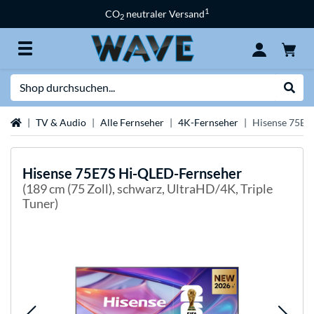
1
CO
neutraler Versand
2
Suche
Suche
Startseite
TV & Audio
Alle Fernseher
4K-Fernseher
Hisense 75E7
Hisense
75E7S Hi-QLED-Fernseher
(189 cm (75 Zoll), schwarz, UltraHD/4K, Triple
Tuner)