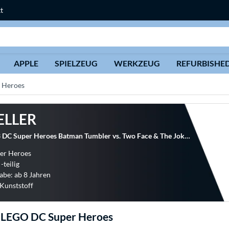
t
Suche
APPLE
SPIELZEUG
WERKZEUG
REFURBISHE
 Heroes
ELLER
LEGO 76303 DC Super Heroes Batman Tumbler vs. Two Face & The Joker, Konstruktionsspielzeug
per Heroes
-teilig
abe: ab 8 Jahren
 Kunststoff
g LEGO DC Super Heroes