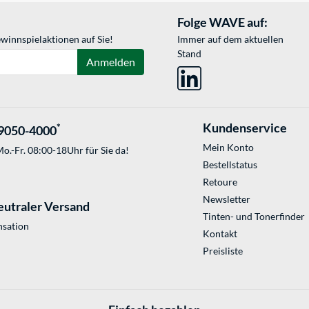
Folge WAVE auf:
winnspielaktionen auf Sie!
Immer auf dem aktuellen
Stand
Anmelden
Kundenservice
*
9050-4000
Mein Konto
o.-Fr. 08:00-18Uhr für Sie da!
Bestellstatus
Retoure
Newsletter
eutraler Versand
Tinten- und Tonerfinder
sation
Kontakt
Preisliste