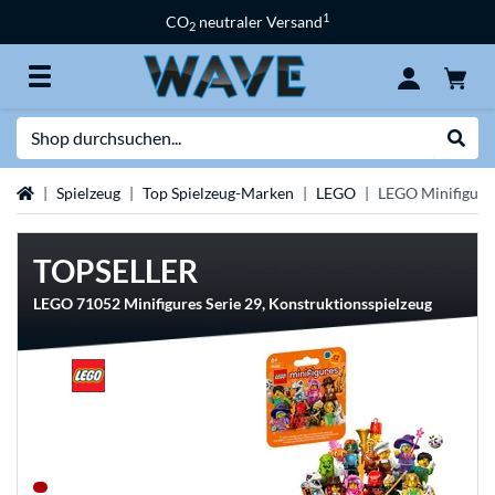
1
CO
neutraler Versand
2
Suche
Suche
Startseite
Spielzeug
Top Spielzeug-Marken
LEGO
LEGO Minifigure
TOPSELLER
LEGO 71052 Minifigures Serie 29, Konstruktionsspielzeug