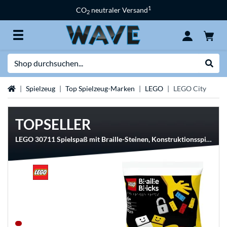
1
CO
neutraler Versand
2
Suche
Suche
Startseite
Spielzeug
Top Spielzeug-Marken
LEGO
LEGO City
TOPSELLER
LEGO 30711 Spielspaß mit Braille-Steinen, Konstruktionsspielzeug