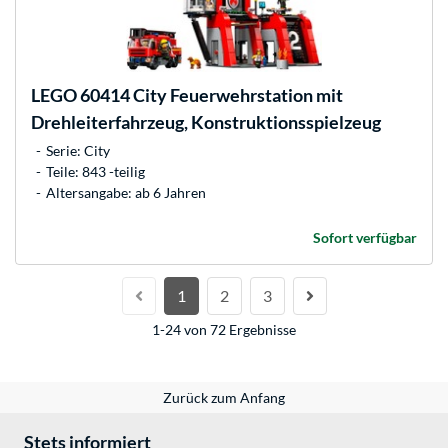
LEGO
60414 City Feuerwehrstation mit
Drehleiterfahrzeug, Konstruktionsspielzeug
Serie: City
Teile: 843 -teilig
Altersangabe: ab 6 Jahren
Sofort verfügbar
1
2
3
1-24 von 72 Ergebnisse
Zurück zum Anfang
Stets informiert