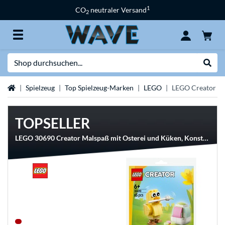
1
CO
neutraler Versand
2
Suche
Suche
Startseite
Spielzeug
Top Spielzeug-Marken
LEGO
LEGO Creator
TOPSELLER
LEGO 30690 Creator Malspaß mit Osterei und Küken, Konstruktionsspielzeug