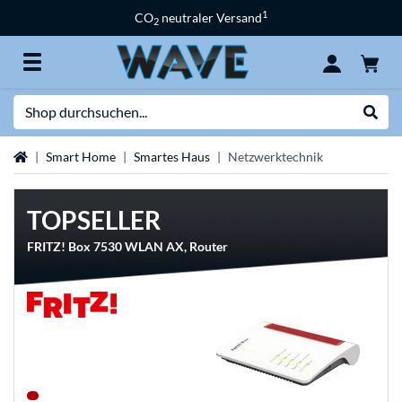
1
CO
neutraler Versand
2
Suche
Suche
Startseite
Smart Home
Smartes Haus
Netzwerktechnik
TOPSELLER
FRITZ! Box 7530 WLAN AX, Router