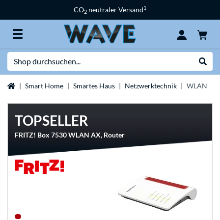
1
CO
neutraler Versand
2
Suche
Suche
Startseite
Smart Home
Smartes Haus
Netzwerktechnik
WLAN
TOPSELLER
FRITZ! Box 7530 WLAN AX, Router