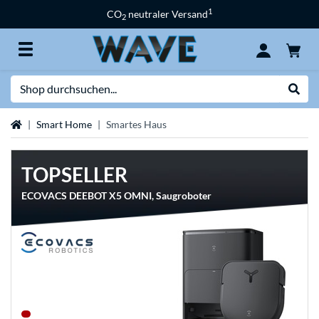
1
CO
neutraler Versand
2
Suche
Suche
Startseite
Smart Home
Smartes Haus
TOPSELLER
ECOVACS DEEBOT X5 OMNI, Saugroboter