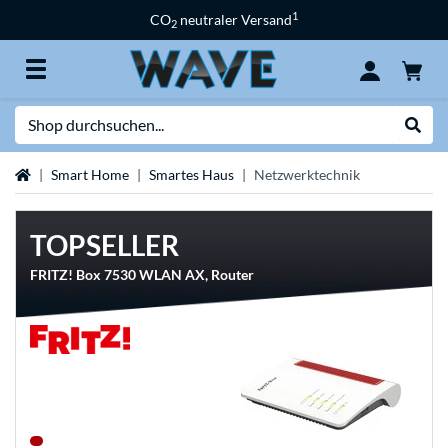
1
CO
neutraler Versand
2
Suche
Suche
Startseite
Smart Home
Smartes Haus
Netzwerktechnik
TOPSELLER
FRITZ! Box 7530 WLAN AX, Router