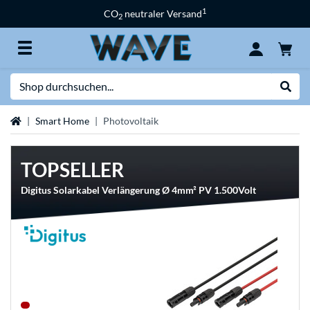
1
CO
neutraler Versand
2
Suche
Suche
Startseite
Smart Home
Photovoltaik
TOPSELLER
Digitus Solarkabel Verlängerung Ø 4mm² PV 1.500Volt