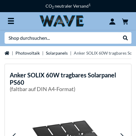
1
CO
neutraler Versand
2
Suche
Suche
Startseite
Photovoltaik
Solarpanels
Anker SOLIX 60W tragbares Sola
Anker
SOLIX 60W tragbares Solarpanel
PS60
(faltbar auf DIN A4-Format)