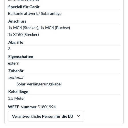
Speziell für Gerät
Balkonkraftwerk / Solaranlage
Anschluss
1x MC4 (Stecker), 1x MC4 (Buchse)
1x XT60 (Stecker)
Abgriffe
3
Eigenschaften
extern
Zubehör
optional
Solar Verlängerungskabel
Kabellänge
3,5 Meter
WEEE-Nummer
51801994
Verantwortliche Person für die EU