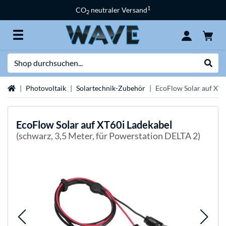
1
CO
neutraler Versand
2
Suche
Suche
Startseite
Photovoltaik
Solartechnik-Zubehör
EcoFlow Solar auf XT6
EcoFlow
Solar auf XT60i Ladekabel
(schwarz, 3,5 Meter, für Powerstation DELTA 2)