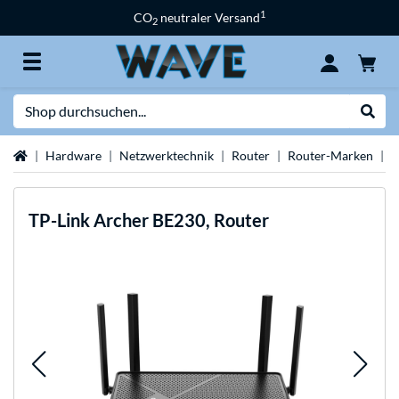
1
CO
neutraler Versand
2
Suche
Suche
Startseite
Hardware
Netzwerktechnik
Router
Router-Marken
T
TP-Link
Archer BE230, Router