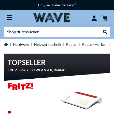
1
CO
neutraler Versand
2
Suche
Suche
Startseite
Hardware
Netzwerktechnik
Router
Router-Marken
F
TOPSELLER
FRITZ! Box 7530 WLAN AX, Router