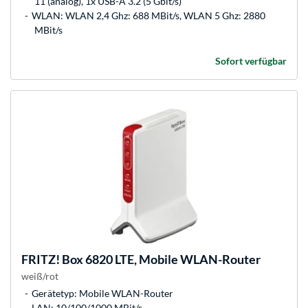
11 (analog), 1x USB-A 3.2 (5 Gbit/s)
WLAN: WLAN 2,4 Ghz: 688 MBit/s, WLAN 5 Ghz: 2880
MBit/s
Sofort verfügbar
FRITZ!
Box 6820 LTE, Mobile WLAN-Router
weiß/rot
Gerätetyp: Mobile WLAN-Router
LAN: 10/100/1000 MBit/s