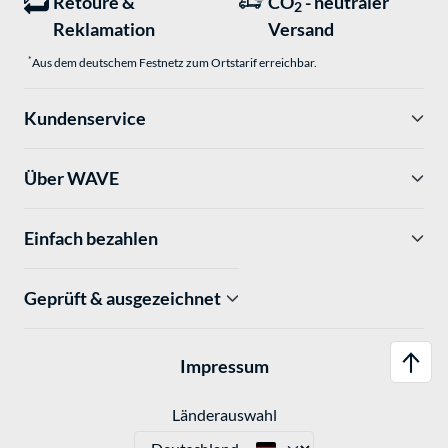
Retoure &
CO
- neutraler
2
Reklamation
Versand
*
Aus dem deutschem Festnetz zum Ortstarif erreichbar.
Kundenservice
Über WAVE
Einfach bezahlen
Geprüft & ausgezeichnet
Impressum
Länderauswahl