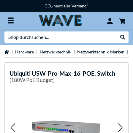
1
CO
neutraler Versand
2
Suche
Suche
Startseite
Hardware
Netzwerktechnik
Netzwerktechnik-Marken
U
Ubiquiti
USW-Pro-Max-16-POE, Switch
(180W PoE Budget)