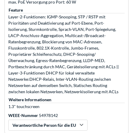
max. PoE Versorgung pro Port: 60 W
Feature
Layer-2-Funktionen: IGMP-Snooping, STP / RSTP mit
Prioritäten und Deaktivierung auf Port-Ebene, Port-
Isolierung, Sturmkontrolle, Sprach-VLAN, Port-Spiegelung,
LACP-Anschluss-Aggregation, Multicast-/Broadcast-
Ratenbegrenzung, Blockierung von MAC-Adressen,
Flusskontrolle, 802.1X-Kontrolle, Jumbo-Frames,
Proprietärer Schleifenschutz, DHCP-Snooping/
Überwachung, Egress-Ratenbegrenzung, LLDP-MED,
Portbeschränkung durch MAC, Geräteisolierung mit ACLs ||
Layer-3-Funktionen DHCP für lokal verwaltete
Netzwerke:DHCP-Relais, Inter-VLAN-Routing zwischen
Netzwerken auf demselben Switch, Statisches Routing
zwischen lokalen Netzwerken, Netzwerkisolierung mit ACLs
Weitere Informationen
1.3" touchscreen
WEEE-Nummer
54978142
Verantwortliche Person für die EU