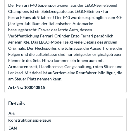
Der Ferrari F40 Supersportwagen aus der LEGO-Serie Speed
Champions ist ein Spielzeugauto aus LEGO-Steinen - für
Ferrari-Fans ab 9 Jahren! Der F40 wurde ursprünglich zum 40-
jährigen Jubiläum der italienischen Automarke
herausgebracht. Es war das letzte Auto, dessen
Veröffentlichung Ferrari-Gründer Enzo Ferrari persönlich
genehmigte. Das LEGO-Modell zeigt viele Details des großen
Originals: Der Heckspoiler, die Schnauze, die Auspuffrohre, die
Felgen und die Lufteinlässe sind nur einige der originalgetreuen
Elemente des Sets. Hinzu kommen ein Innenraum mit
Armaturenbrett, Handbremse, Gangschaltung, roten Sitzen und
Lenkrad. Mit dabei ist außerdem eine Rennfahrer-Minifigur, die
am Steuer Platz nehmen kann.
Art.-Nr.: 100043815
Details
Art
Konstruktionsspielzeug
EAN