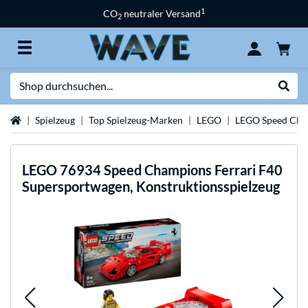
1
CO
neutraler Versand
2
Suche
Suche
Startseite
Spielzeug
Top Spielzeug-Marken
LEGO
LEGO Speed Cha
LEGO
76934 Speed Champions Ferrari F40
Supersportwagen, Konstruktionsspielzeug