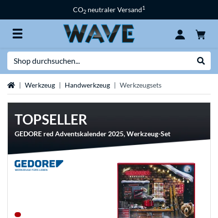
1
CO
neutraler Versand
2
Suche
Suche
Startseite
Werkzeug
Handwerkzeug
Werkzeugsets
TOPSELLER
GEDORE red Adventskalender 2025, Werkzeug-Set