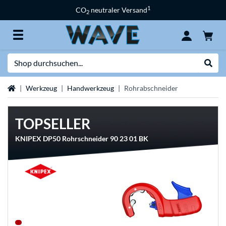
1
CO
neutraler Versand
2
Suche
Suche
Startseite
Werkzeug
Handwerkzeug
Rohrabschneider
TOPSELLER
KNIPEX DP50 Rohrschneider 90 23 01 BK