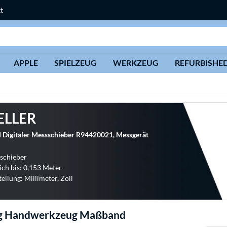
t
Suche
APPLE
SPIELZEUG
WERKZEUG
REFURBISHE
ELLER
Digitaler Messschieber R94420021, Messgerät
schieber
ch bis: 0,153 Meter
eilung: Millimeter, Zoll
g Handwerkzeug Maßband