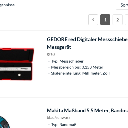
Sortie
gebnisse
1
2
GEDORE
red Digitaler Messschieb
Messgerät
grau
Typ: Messschieber
Messbereich bis: 0,153 Meter
Skaleneinteilung: Millimeter, Zoll
Makita
Maßband 5,5 Meter, Bandm
blau/schwarz
Typ: Bandmaß