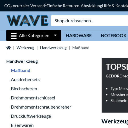
1
CO
neutraler Versand
Einfache Retouren-Abwicklung
Hilfe & Kontak
2
Alle Kategorien
HARDWARE
NOTEBOOK
Startseite
Werkzeug
Handwerkzeug
Maßband
Handwerkzeug
TOPS
Maßband
GEDORE red 
Ausdrehersets
Blechscheren
Typ: Mess
Messberei
Drehmomentschlüssel
Skaleneint
Drehmomentschraubendreher
Druckluftwerkzeuge
Werkzeu
Eisenwaren