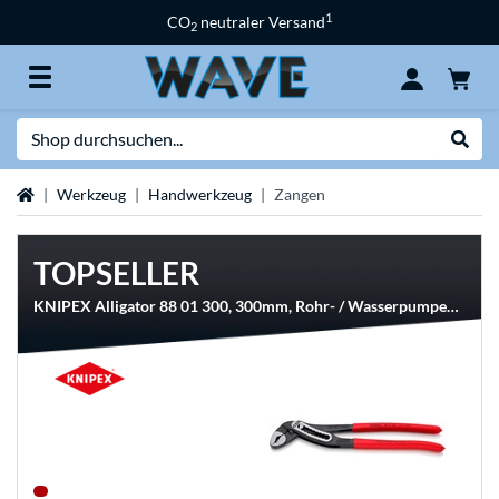
1
CO
neutraler Versand
2
Suche
Suche
Startseite
Werkzeug
Handwerkzeug
Zangen
TOPSELLER
KNIPEX Alligator 88 01 300, 300mm, Rohr- / Wasserpumpen-Zange