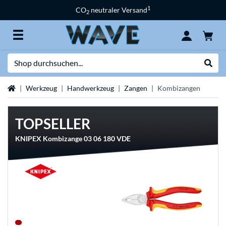
1
CO
neutraler Versand
2
Suche
Suche
Startseite
Werkzeug
Handwerkzeug
Zangen
Kombizangen
TOPSELLER
KNIPEX Kombizange 03 06 180 VDE