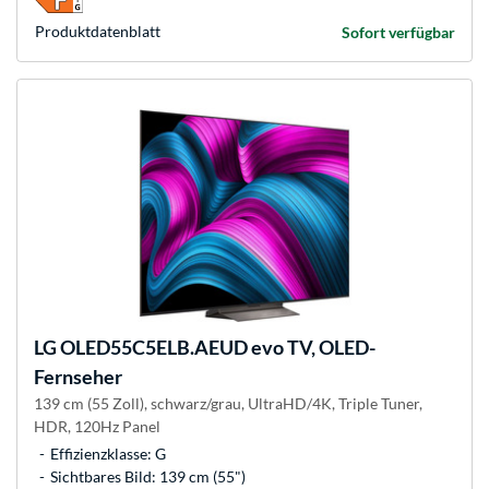
Produkt­datenblatt
Sofort verfügbar
LG
OLED55C5ELB.AEUD evo TV, OLED-
Fernseher
139 cm (55 Zoll), schwarz/grau, UltraHD/4K, Triple Tuner,
HDR, 120Hz Panel
Effizienzklasse: G
Sichtbares Bild: 139 cm (55")