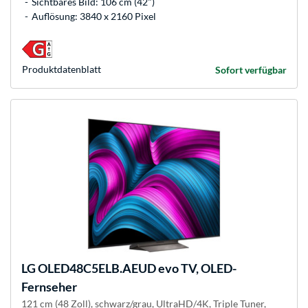
Sichtbares Bild: 106 cm (42")
Auflösung: 3840 x 2160 Pixel
Produkt­datenblatt
Sofort verfügbar
LG
OLED48C5ELB.AEUD evo TV, OLED-
Fernseher
121 cm (48 Zoll), schwarz/grau, UltraHD/4K, Triple Tuner,