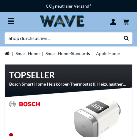
1
CO
neutraler Versand
2
Suche
Suche
Startseite
Smart Home
Smart Home-Standards
Apple Home
TOPSELLER
Bosch Smart Home Heizkörper-Thermostat II, Heizungsthermostat