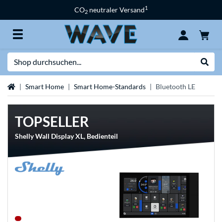
1
CO
neutraler Versand
2
Suche
Suche
Startseite
Smart Home
Smart Home-Standards
Bluetooth LE
TOPSELLER
Shelly Wall Display XL, Bedienteil