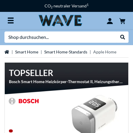
1
CO
neutraler Versand
2
Suche
Suche
Startseite
Smart Home
Smart Home-Standards
Apple Home
TOPSELLER
Bosch Smart Home Heizkörper-Thermostat II, Heizungsthermostat