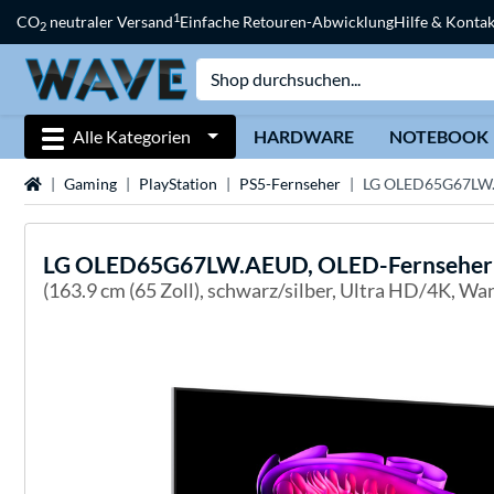
1
CO
neutraler Versand
Einfache Retouren-Abwicklung
Hilfe & Kontak
2
Alle Kategorien
HARDWARE
NOTEBOOK
Startseite
Gaming
PlayStation
PS5-Fernseher
LG OLED65G67LW.
LG
OLED65G67LW.AEUD, OLED-Fernseher
(163.9 cm (65 Zoll), schwarz/silber, Ultra HD/4K, W