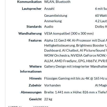
Kommunikation
WLAN, Bluetooth
Lautsprecher
Anzahl
6 mit S
Gesamtleistung
60 Watt
Anmerkung
4.2 Lau
Standards
Audio
Dolby 
Wandhalterung
VESA kompatibel (300 x 300 mm)
Features
Alpha 11 Gen3 4K AI-Prozessor mit Dual A
Helligkeitssteuerung, Brightness Booste
Dashboard, AI Chatbot, AI Picture/Sound Wi
WOW Orchestra, NVIDIA GeForce NOW, 
ALLM, AMD FreeSync, EPG, HbbTV, PVR/DV
Weitere
Gallery Design mit integrierter Wandhalte
Informationen
Hinweis
Flüssiges Gaming mit bis zu 4K @ 165 Hz
Zubehör
Vorhanden
AI Magi
Abmessungen
Breite: 1.441 mm x Höhe: 826 mm x Tiefe
Gewicht
22 kg