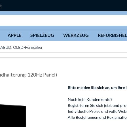
t
Suche
APPLE
SPIELZEUG
WERKZEUG
REFURBISHE
AEUD, OLED-Fernseher
andhalterung, 120Hz Panel)
Bitte melden Sie sich an
, um Ihre 
Noch kein Kundenkonto?
Registrieren
Sie sich jetzt und pro
Individuelle Preise und volle We
Alle Bestellungen und Reklamati