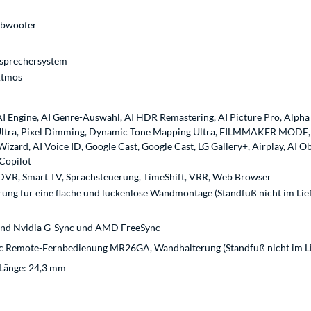
ubwoofer
tsprechersystem
Atmos
I Engine, AI Genre-Auswahl, AI HDR Remastering, AI Picture Pro, Alpha
r Ultra, Pixel Dimming, Dynamic Tone Mapping Ultra, FILMMAKER MODE
zard, AI Voice ID, Google Cast, Google Cast, LG Gallery+, Airplay, AI O
Copilot
R, Smart TV, Sprachsteuerung, TimeShift, VRR, Web Browser
rung für eine flache und lückenlose Wandmontage (Standfuß nicht im Lie
 und Nvidia G-Sync und AMD FreeSync
c Remote-Fernbedienung MR26GA, Wandhalterung (Standfuß nicht im Li
/Länge: 24,3 mm