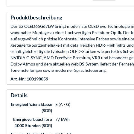
Produktbeschreibung
Der LG OLED65G67LW bringt modernste OLED evo Technologie in b
wandnaher Montage zu einer hochwertigen Premium-Optik. Der leis
außergewöhnlich präzise Kontraste, intensive Farben sowie eine 
gesteigerte Spitzenhelligkeit mit detailreichen HDR-Highlights u
erhält gleichzeitig die typischen OLED-Stärken wie perfektes Schw
NVIDIA G-SYNC, AMD FreeSync Premium, VRR und besonders gering
Dolby Atmos und dem aktuellen webOS-System liefert der Fernseher 
Toneinstellungen sowie moderner Sprachsteuerung.
Art.-Nr.: 100198059
Details
Energieeffizienzklasse
E (A - G)
(SDR)
Energieverbauch pro
77 kWh
1000 Stunden (SDR)