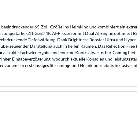
eeindruckender 65-Zoll-Größe ins Heimkino und kombiniert ein extrem
tungsstarke α11 Gen3 4K AI-Prozessor mit Dual AI Engine optimiert Bild
beeindruckende Tiefenwirkung. Dank Brightness Booster Ultra und Hyper
nd überzeugender Darstellung auch in hellen Räumen. Das Reflection Free
arz, exakte Farbwiedergabe und enorme Kontrastwerte. Für Gaming bietet
er Eingabeverzögerung, wodurch aktuelle Konsolen und leistungsstark
zudem ein erstklassiges Streaming- und Heimkinoerlebnis inklusive inte