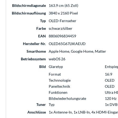
Bildschirmdiagonale
163.9 cm (65 Zoll)
Bildschirmauflösung
3840 x 2160 Pixel
Typ
OLED-Fernseher
Farbe
schwarz/silber
EAN
8806096834459
Hersteller-Nr.
OLED65G67LW.AEUD
Smarthome
Apple Home, Google Home, Matter
Betriebssystem
webOS 26
Bild
Glaretyp
Entspie
Format
16:9
Technnologie
OLED
Paneltechnik
OLED
Funktionen
Ultra H
Bildwiederholungsrate
120 Hz
Tuner
Typ
1x DVB-
Anschlüsse
1x Antenne-In, 1x LNB-In, 4x HDMI-Eingang