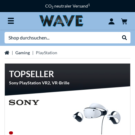
1
CO
neutraler Versand
2
Suche
Suche
Startseite
Gaming
PlayStation
TOPSELLER
Sony PlayStation VR2, VR-Brille