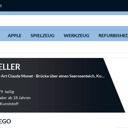
t
Suche
APPLE
SPIELZEUG
WERKZEUG
REFURBISHE
ELLER
LEGO 31220 Art Claude Monet - Brücke über einen Seerosenteich, Konstruktionsspielzeug
9 -teilig
abe: ab 18 Jahren
 Kunststoff
LEGO