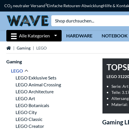
1
CO
neutraler Versand
Einfache Retouren-Abwicklung
Hilfe & Kontak
2
Alle Kategorien
HARDWARE
NOTEBOOK
Startseite
Gaming
LEGO
Gaming
TOPS
LEGO
LEGO Exklusive Sets
LEGO Animal Crossing
Serie: Art
LEGO Architecture
Teile: 3.17
LEGO Art
Altersang
Material:
LEGO Botanicals
LEGO City
LEGO Classic
Gaming 
LEGO Creator