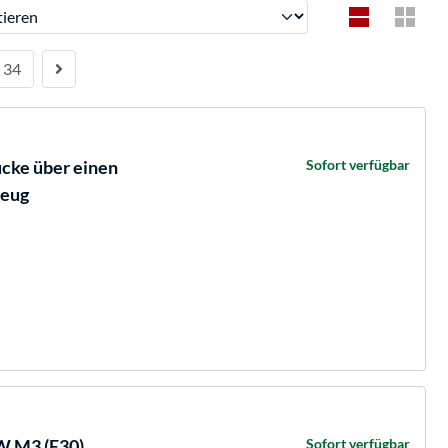
ren
34
cke über einen
Sofort verfügbar
zeug
 M3 (E30),
Sofort verfügbar