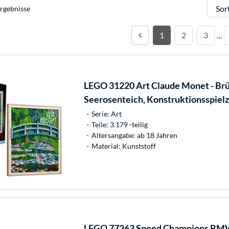
Sortie
rgebnisse
1
2
3
…
LEGO
31220 Art Claude Monet - Brü
Seerosenteich, Konstruktionsspiel
Serie: Art
Teile: 3.179 -teilig
Altersangabe: ab 18 Jahren
Material: Kunststoff
LEGO
77263 Speed Champions BMW