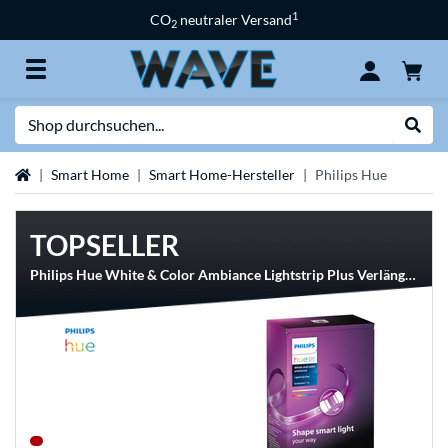
1
CO
neutraler Versand
2
Suche
Suche
Startseite
Smart Home
Smart Home-Hersteller
Philips Hue
TOPSELLER
Philips Hue White & Color Ambiance Lightstrip Plus Verlängerung V4 1 Meter, LED-Streifen