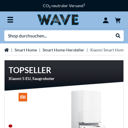
1
CO
neutraler Versand
2
Suche
Suche
Startseite
Smart Home
Smart Home-Hersteller
Xiaomi Smart Home
TOPSELLER
Xiaomi 5 EU, Saugroboter