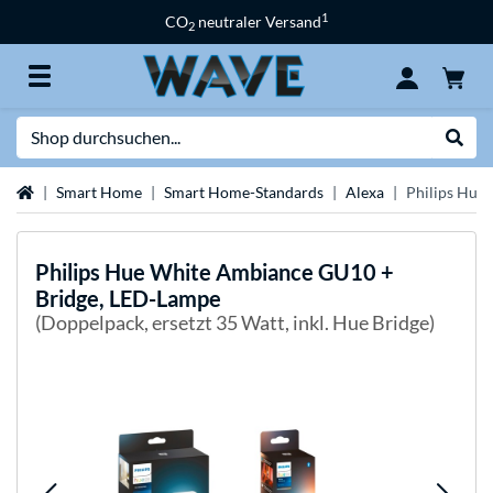
1
CO
neutraler Versand
2
Suche
Suche
Startseite
Smart Home
Smart Home-Standards
Alexa
Philips Hue
Philips Hue
White Ambiance GU10 +
Bridge, LED-Lampe
(Doppelpack, ersetzt 35 Watt, inkl. Hue Bridge)