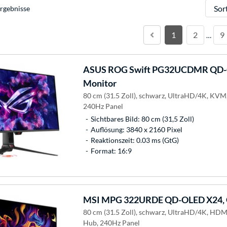
Sortie
rgebnisse
1
2
9
…
ASUS
ROG Swift PG32UCDMR QD-O
Monitor
80 cm (31.5 Zoll), schwarz, UltraHD/4K, KV
240Hz Panel
Sichtbares Bild: 80 cm (31,5 Zoll)
Auflösung: 3840 x 2160 Pixel
Reaktionszeit: 0.03 ms (GtG)
Format: 16:9
MSI
MPG 322URDE QD-OLED X24, 
80 cm (31.5 Zoll), schwarz, UltraHD/4K, HDM
Hub, 240Hz Panel