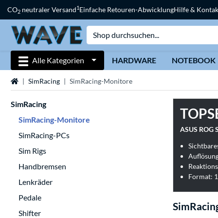
1
CO
neutraler Versand
Einfache Retouren-Abwicklung
Hilfe & Kontak
2
Alle Kategorien
HARDWARE
NOTEBOOK
Startseite
SimRacing
SimRacing-Monitore
SimRacing
TOPS
SimRacing-Monitore
ASUS ROG S
SimRacing-PCs
Sichtbares
Sim Rigs
Auflösung
Handbremsen
Reaktions
Format: 1
Lenkräder
Pedale
SimRacin
Shifter