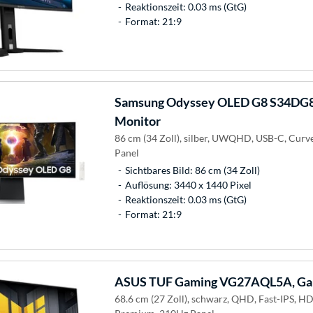
Reaktionszeit: 0.03 ms (GtG)
Format: 21:9
Samsung
Odyssey OLED G8 S34DG8
Monitor
86 cm (34 Zoll), silber, UWQHD, USB-C, Cur
Panel
Sichtbares Bild: 86 cm (34 Zoll)
Auflösung: 3440 x 1440 Pixel
Reaktionszeit: 0.03 ms (GtG)
Format: 21:9
ASUS
TUF Gaming VG27AQL5A, Ga
68.6 cm (27 Zoll), schwarz, QHD, Fast-IPS, H