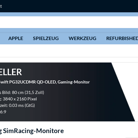
t
Suche
APPLE
SPIELZEUG
WERKZEUG
REFURBISHE
ELLER
wift PG32UCDMR QD-OLED, Gaming-Monitor
 Bild: 80 cm (31,5 Zoll)
: 3840 x 2160 Pixel
zeit: 0.03 ms (GtG)
6:9
g SimRacing-Monitore