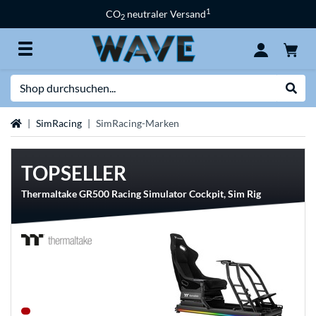
1
CO
neutraler Versand
2
Suche
Suche
Startseite
SimRacing
SimRacing-Marken
TOPSELLER
Thermaltake GR500 Racing Simulator Cockpit, Sim Rig