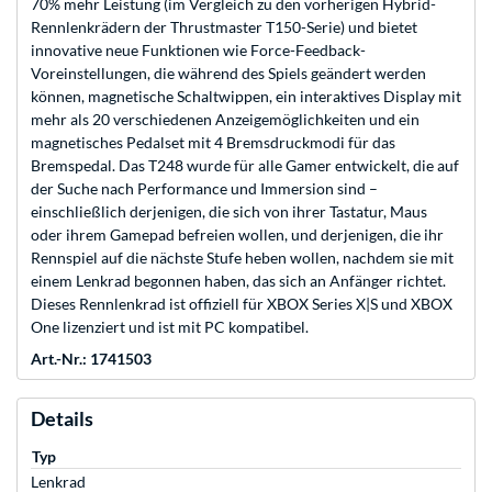
70% mehr Leistung (im Vergleich zu den vorherigen Hybrid-
Rennlenkrädern der Thrustmaster T150-Serie) und bietet
innovative neue Funktionen wie Force-Feedback-
Voreinstellungen, die während des Spiels geändert werden
können, magnetische Schaltwippen, ein interaktives Display mit
mehr als 20 verschiedenen Anzeigemöglichkeiten und ein
magnetisches Pedalset mit 4 Bremsdruckmodi für das
Bremspedal. Das T248 wurde für alle Gamer entwickelt, die auf
der Suche nach Performance und Immersion sind –
einschließlich derjenigen, die sich von ihrer Tastatur, Maus
oder ihrem Gamepad befreien wollen, und derjenigen, die ihr
Rennspiel auf die nächste Stufe heben wollen, nachdem sie mit
einem Lenkrad begonnen haben, das sich an Anfänger richtet.
Dieses Rennlenkrad ist offiziell für XBOX Series X|S und XBOX
One lizenziert und ist mit PC kompatibel.
Art.-Nr.: 1741503
Details
Typ
Lenkrad