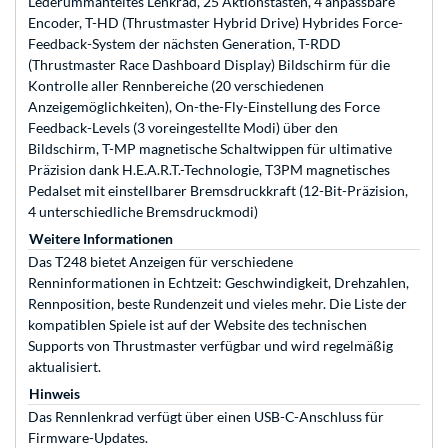
Lederummanteltes Lenkrad, 25 Aktionstasten, 4 anpassbare
Encoder, T-HD (Thrustmaster Hybrid Drive) Hybrides Force-
Feedback-System der nächsten Generation, T-RDD
(Thrustmaster Race Dashboard Display) Bildschirm für die
Kontrolle aller Rennbereiche (20 verschiedenen
Anzeigemöglichkeiten), On-the-Fly-Einstellung des Force
Feedback-Levels (3 voreingestellte Modi) über den
Bildschirm, T-MP magnetische Schaltwippen für ultimative
Präzision dank H.E.A.R.T.-Technologie, T3PM magnetisches
Pedalset mit einstellbarer Bremsdruckkraft (12-Bit-Präzision,
4 unterschiedliche Bremsdruckmodi)
Weitere Informationen
Das T248 bietet Anzeigen für verschiedene
Renninformationen in Echtzeit: Geschwindigkeit, Drehzahlen,
Rennposition, beste Rundenzeit und vieles mehr. Die Liste der
kompatiblen Spiele ist auf der Website des technischen
Supports von Thrustmaster verfügbar und wird regelmäßig
aktualisiert.
Hinweis
Das Rennlenkrad verfügt über einen USB-C-Anschluss für
Firmware-Updates.