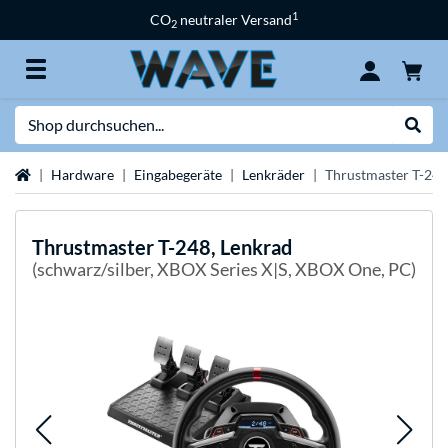
1
CO
neutraler Versand
2
Suche
Suche
Startseite
Hardware
Eingabegeräte
Lenkräder
Thrustmaster T-248
Thrustmaster
T-248, Lenkrad
(schwarz/silber, XBOX Series X|S, XBOX One, PC)