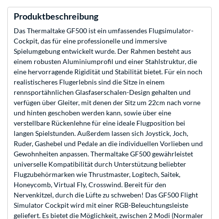
Produktbeschreibung
Das Thermaltake GF500 ist ein umfassendes Flugsimulator-
Cockpit, das für eine professionelle und immersive
Spielumgebung entwickelt wurde. Der Rahmen besteht aus
einem robusten Aluminiumprofil und einer Stahlstruktur, die
eine hervorragende Rigidität und Stabilität bietet. Für ein noch
realistischeres Flugerlebnis sind die Sitze in einem
rennsportähnlichen Glasfaserschalen-Design gehalten und
verfügen über Gleiter, mit denen der Sitz um 22cm nach vorne
und hinten geschoben werden kann, sowie über eine
verstellbare Rückenlehne für eine ideale Flugposition bei
langen Spielstunden. Außerdem lassen sich Joystick, Joch,
Ruder, Gashebel und Pedale an die individuellen Vorlieben und
Gewohnheiten anpassen. Thermaltake GF500 gewährleistet
universelle Kompatibilität durch Unterstützung beliebter
Flugzubehörmarken wie Thrustmaster, Logitech, Saitek,
Honeycomb, Virtual Fly, Crosswind. Bereit für den
Nervenkitzel, durch die Lüfte zu schweben! Das GF500 Flight
Simulator Cockpit wird mit einer RGB-Beleuchtungsleiste
geliefert. Es bietet die Möglichkeit, zwischen 2 Modi (Normaler