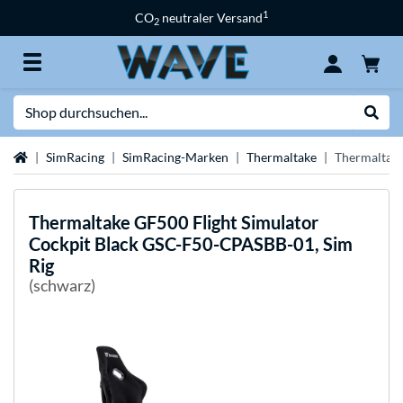
1
CO
neutraler Versand
2
Suche
Suche
Startseite
SimRacing
SimRacing-Marken
Thermaltake
Thermaltake
Thermaltake
GF500 Flight Simulator
Cockpit Black GSC-F50-CPASBB-01, Sim
Rig
(schwarz)