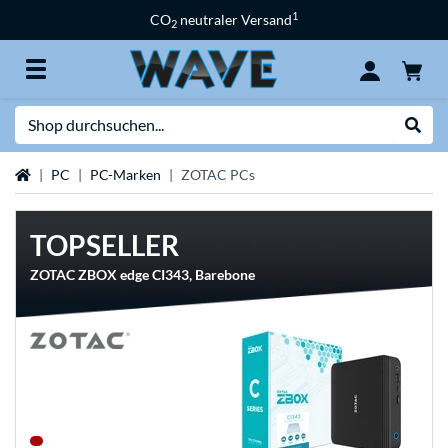
1
CO
neutraler Versand
2
Suche
Suche
Startseite
PC
PC-Marken
ZOTAC PCs
TOPSELLER
ZOTAC ZBOX edge CI343, Barebone