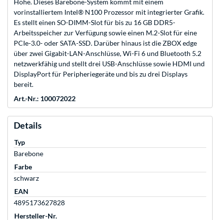
Höhe. Dieses Barebone-System kommt mit einem
vorinstalliertem Intel® N100 Prozessor mit integrierter Grafik.
Es stellt einen SO-DIMM-Slot für bis zu 16 GB DDR5-
Arbeitsspeicher zur Verfügung sowie einen M.2-Slot für eine
PCIe-3.0- oder SATA-SSD. Darüber hinaus ist die ZBOX edge
über zwei Gigabit-LAN-Anschlüsse, Wi-Fi 6 und Bluetooth 5.2
netzwerkfähig und stellt drei USB-Anschlüsse sowie HDMI und
DisplayPort für Peripheriegeräte und bis zu drei Displays
bereit.
Art.-Nr.: 100072022
Details
Typ
Barebone
Farbe
schwarz
EAN
4895173627828
Hersteller-Nr.