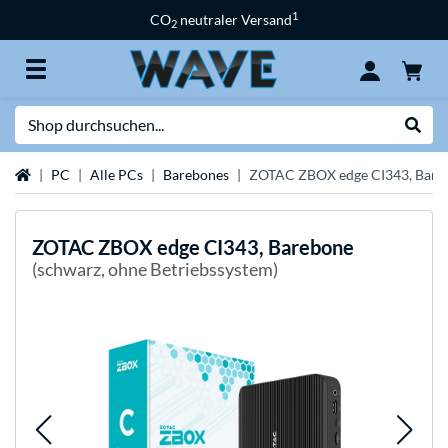
1
CO
neutraler Versand
2
Suche
Suche
Startseite
PC
Alle PCs
Barebones
ZOTAC ZBOX edge CI343, Bare
ZOTAC
ZBOX edge CI343, Barebone
(schwarz, ohne Betriebssystem)