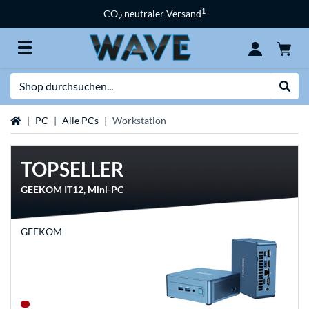
1
CO
neutraler Versand
2
Suche
Suche
Startseite
PC
Alle PCs
Workstation
TOPSELLER
GEEKOM IT12, Mini-PC
GEEKOM