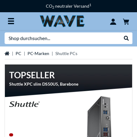
1
CO
neutraler Versand
2
Suche
Suche
Startseite
PC
PC-Marken
Shuttle PCs
TOPSELLER
Shuttle XPC slim DS50U5, Barebone