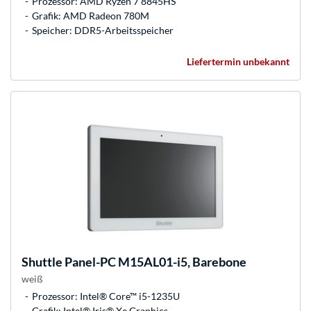
Prozessor: AMD Ryzen 7 8845HS
Grafik: AMD Radeon 780M
Speicher: DDR5-Arbeitsspeicher
Liefertermin unbekannt
Shuttle
Panel-PC M15AL01-i5, Barebone
weiß
Prozessor: Intel® Core™ i5-1235U
Grafik: Intel® Iris® Xe Graphics