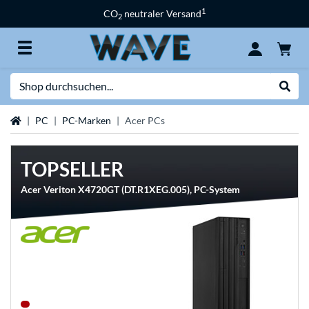
1
CO
neutraler Versand
2
Suche
Suche
Startseite
PC
PC-Marken
Acer PCs
TOPSELLER
Acer Veriton X4720GT (DT.R1XEG.005), PC-System