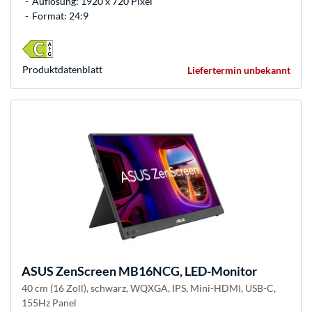
Auflösung: 1920 x 720 Pixel
Format: 24:9
Produkt­datenblatt
Liefertermin unbekannt
ASUS
ZenScreen MB16NCG, LED-Monitor
40 cm (16 Zoll), schwarz, WQXGA, IPS, Mini-HDMI, USB-C,
155Hz Panel