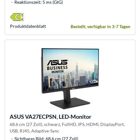
Reaktionszeit: 5 ms (GtG)
Produkt­datenblatt
Bestellt, verfügbar in 3-7 Tagen
ASUS
VA27ECPSN, LED-Monitor
68.6 cm (27 Zoll), schwarz, FullHD, IPS, HDMI, DisplayPort,
USB, RJ45, Adaptive-Sync
Sichtbares Bild: 68,6 cm (27 Zoll)