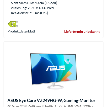
Sichtbares Bild: 40 cm (16 Zoll)
Auflösung: 2560 x 1600 Pixel
Reaktionszeit: 5 ms (GtG)
Produkt­datenblatt
Liefertermin unbekannt
ASUS
Eye Care VZ249HG-W, Gaming-Monitor
60.5 cm (23.8 Zoll), weiß, FullHD, IPS, HDMI, VGA, 120Hz