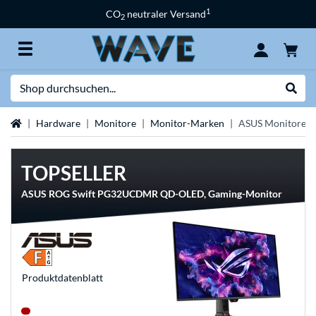
1
CO
neutraler Versand
2
Suche
Suche
Startseite
Hardware
Monitore
Monitor-Marken
ASUS Monitore
TOPSELLER
ASUS ROG Swift PG32UCDMR QD-OLED, Gaming-Monitor
Produkt­datenblatt