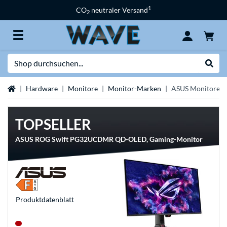
1
CO
neutraler Versand
2
Suche
Suche
Startseite
Hardware
Monitore
Monitor-Marken
ASUS Monitore
TOPSELLER
ASUS ROG Swift PG32UCDMR QD-OLED, Gaming-Monitor
Produkt­datenblatt