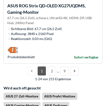
ASUS
ROG Strix QD-OLED XG27UQDMS,
Gaming-Monitor
67.7 cm (26.5 Zoll), schwarz, UltraHD/4K, HDMI, DP, USB-
Hub, 240Hz Panel
Sichtbares Bild: 67,7 cm (26,5 Zoll)
Auflösung: 3840 x 2160 Pixel
Reaktionszeit: 0.03 ms (GtG)
Produkt­datenblatt
Sofort verfügbar
1
2
9
…
1-24 von 215 Ergebnisse
Wird auch oft gesucht
ASUS 27-Zoll-Monitore
ASUS ProArt Monitore
ASUS Gaming-Monitore
ASUS ZenScreen