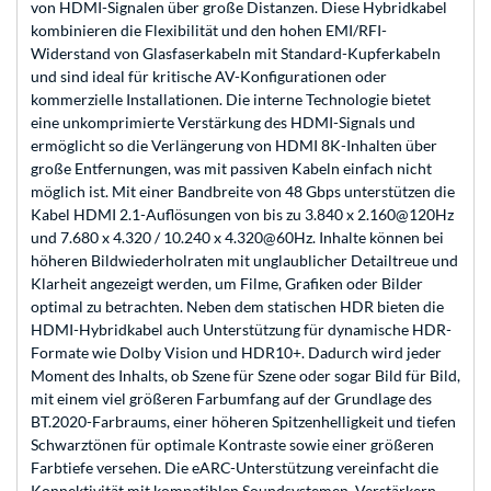
von HDMI-Signalen über große Distanzen. Diese Hybridkabel
kombinieren die Flexibilität und den hohen EMI/RFI-
Widerstand von Glasfaserkabeln mit Standard-Kupferkabeln
und sind ideal für kritische AV-Konfigurationen oder
kommerzielle Installationen. Die interne Technologie bietet
eine unkomprimierte Verstärkung des HDMI-Signals und
ermöglicht so die Verlängerung von HDMI 8K-Inhalten über
große Entfernungen, was mit passiven Kabeln einfach nicht
möglich ist. Mit einer Bandbreite von 48 Gbps unterstützen die
Kabel HDMI 2.1-Auflösungen von bis zu 3.840 x 2.160@120Hz
und 7.680 x 4.320 / 10.240 x 4.320@60Hz. Inhalte können bei
höheren Bildwiederholraten mit unglaublicher Detailtreue und
Klarheit angezeigt werden, um Filme, Grafiken oder Bilder
optimal zu betrachten. Neben dem statischen HDR bieten die
HDMI-Hybridkabel auch Unterstützung für dynamische HDR-
Formate wie Dolby Vision und HDR10+. Dadurch wird jeder
Moment des Inhalts, ob Szene für Szene oder sogar Bild für Bild,
mit einem viel größeren Farbumfang auf der Grundlage des
BT.2020-Farbraums, einer höheren Spitzenhelligkeit und tiefen
Schwarztönen für optimale Kontraste sowie einer größeren
Farbtiefe versehen. Die eARC-Unterstützung vereinfacht die
Konnektivität mit kompatiblen Soundsystemen, Verstärkern