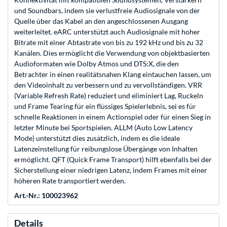
und Soundbars, indem sie verlustfreie Audiosignale von der
Quelle über das Kabel an den angeschlossenen Ausgang
weiterleitet. eARC unterstützt auch Audiosignale mit hoher
Bitrate mit einer Abtastrate von bis zu 192 kHz und bis zu 32
Kanälen. Dies ermöglicht die Verwendung von objektbasierten
Audioformaten wie Dolby Atmos und DTS:X, die den
Betrachter in einen realitätsnahen Klang eintauchen lassen, um
den Videoinhalt zu verbessern und zu vervollständigen. VRR
(Variable Refresh Rate) reduziert und eliminiert Lag, Ruckeln
und Frame Tearing für ein flüssiges Spielerlebnis, sei es für
schnelle Reaktionen in einem Actionspiel oder für einen Sieg in
letzter Minute bei Sportspielen. ALLM (Auto Low Latency
Mode) unterstützt dies zusätzlich, indem es die ideale
Latenzeinstellung für reibungslose Übergänge von Inhalten
ermöglicht. QFT (Quick Frame Transport) hilft ebenfalls bei der
Sicherstellung einer niedrigen Latenz, indem Frames mit einer
höheren Rate transportiert werden.
Art.-Nr.: 100023962
Details