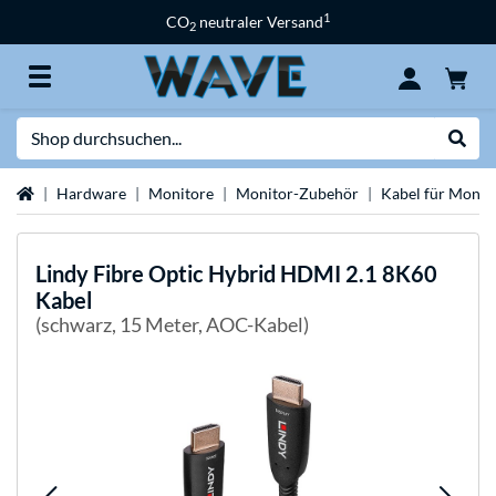
1
CO
neutraler Versand
2
Suche
Suche
Startseite
Hardware
Monitore
Monitor-Zubehör
Kabel für Monit
Lindy
Fibre Optic Hybrid HDMI 2.1 8K60
Kabel
(schwarz, 15 Meter, AOC-Kabel)