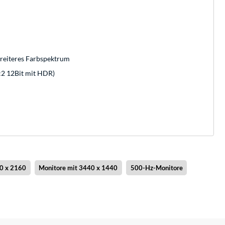
breiteres Farbspektrum
:2 12Bit mit HDR)
0 x 2160
Monitore mit 3440 x 1440
500-Hz-Monitore