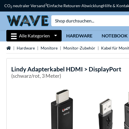
1
CO
neutraler Versand
Einfache Retouren-Abwicklung
Hilfe & Kontak
2
Alle Kategorien
HARDWARE
NOTEBOOK
Startseite
Hardware
Monitore
Monitor-Zubehör
Kabel für Moni
Lindy
Adapterkabel HDMI > DisplayPort
(schwarz/rot, 3 Meter)