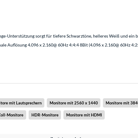
ge-Unterstützung sorgt für tiefere Schwarztöne, helleres Weiß und ein 
male Auflösung 4.096 x 2.160@ 60Hz 4:4:4 8Bit (4.096 x 2.160@ 60Hz 4:2
tore mit Lautsprechern
Monitore mit 2560 x 1440
Monitore mit 384
oll-Monitore
HDR-Monitore
Monitore mit HDMI