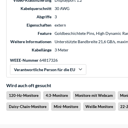
Video-Klassifizierung
Displayport 1.2
Kabelquerschnitt
30 AWG
Abgriffe
3
Eigenschaften
extern
Feature
Goldbeschichtete Pins, High Dynamic Ran
Weitere Informationen
Unterstützte Bandbreite 21,6 GB/s, maxi
Kabellänge
3 Meter
WEEE-Nummer
64817326
Verantwortliche Person für die EU
Wird auch oft gesucht
120-Hz-Monitore
4:3-Monitore
Monitore mit Webcam
Moni
Daisy-Chain-Monitore
Mini-Monitore
Weiße Monitore
22-Z