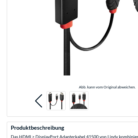
Abb. kann vom Original abweichen.
Produktbeschreibung
Das HDMI > DisplayPort Adapterkabel 41500 von Lindy kombiniert