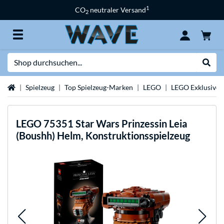
1
CO
neutraler Versand
2
Suche
Suche
Startseite
Spielzeug
Top Spielzeug-Marken
LEGO
LEGO Exklusive S
LEGO
75351 Star Wars Prinzessin Leia
(Boushh) Helm, Konstruktionsspielzeug