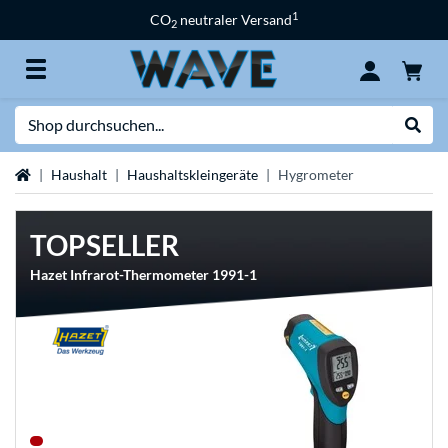
1
CO
neutraler Versand
2
Suche
Suche
Startseite
Haushalt
Haushaltskleingeräte
Hygrometer
TOPSELLER
Hazet Infrarot-Thermometer 1991-1