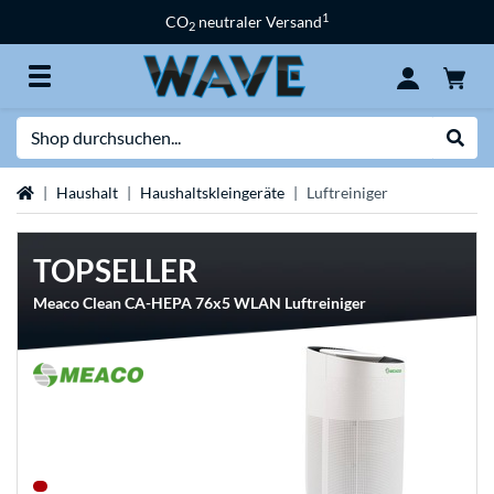
1
CO
neutraler Versand
2
Suche
Suche
Startseite
Haushalt
Haushaltskleingeräte
Luftreiniger
TOPSELLER
Meaco Clean CA-HEPA 76x5 WLAN Luftreiniger